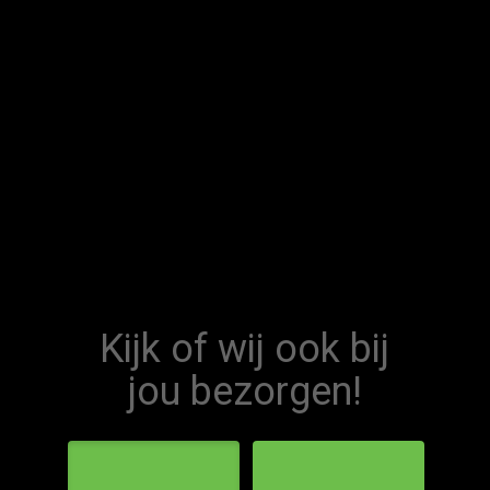
Home
Menu
Order online
Contact
Kijk of wij ook bij
Login
jou bezorgen!