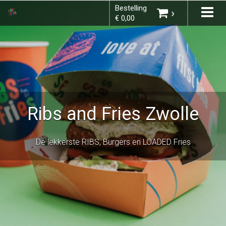
Bestelling
Tog
×
›
€ 0,00
nav
Kies bestelmethode
Ribs and Fries Zwolle
U heeft nog geen producten in uw
winkelmandje.
De lekkerste RIBS, Burgers en LOADED Fries
Totaal:
€ 0,00