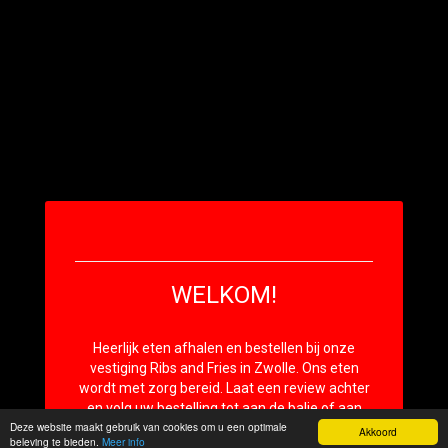
WELKOM!
Heerlijk eten afhalen en bestellen bij onze
vestiging Ribs and Fries in Zwolle. Ons eten
wordt met zorg bereid. Laat een review achter
en volg uw bestelling tot aan de balie of aan
Deze website maakt gebruik van cookies om u een optimale
huis. Heeft u overige vragen? Neem gerust
Akkoord
beleving te bieden.
Meer info